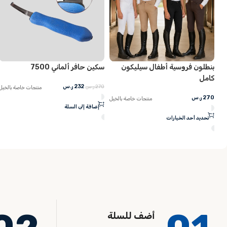
ون
سكين حافر ألماني 7500
طقم سرج كحيلة للتحمّل
232
ر.س
1,299
ر.س
270
ر.س
منتجات خاصة بالخيل
منتجات خاصة ب
ة بالخيل
إضافة إلى السلة
تحديد أحد الخيارات
أضف للسلة