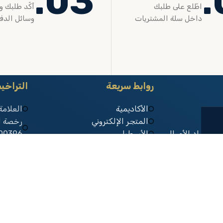
03.
اطّلع على طلبك
أكّد طلبك و
داخل سلة المشتريات
وسائل الدف
روابط سريعة
التراخ
الأكاديمية
العلامة
المتجر الإلكتروني
استرداد الأموال
الأسطبل
00396
ية
العيادة
شهادة ا
طلب
00003
رقم السجل 