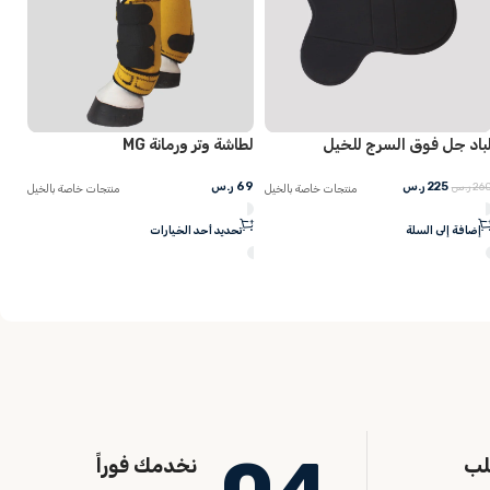
لطاشة وتر ورمانة MG
ميزان حافر ذهبي أسترالي
69
ر.س
129
ر.س
150
ر.س
يل
منتجات خاصة بالخيل
منتجات خاصة بالخيل
تحديد أحد الخيارات
إضافة إلى السلة
لب
نخدمك فوراً