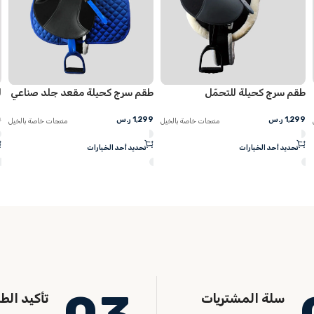
طقم سرج كحيلة مقعد جلد صناعي
لباد جل فوق السرج للخيل
1,299
ر.س
225
ر.س
260
ر.س
الخيل
منتجات خاصة بالخيل
منتجات خاصة بالخ
تحديد أحد الخيارات
إضافة إلى السلة
سلة المشتريات
تأكيد الط