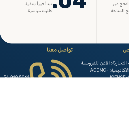
04.
ادفع عبر
نبدأ فوراً بتنفيذ
ع المتاحة
طلبك مباشرة
يص
تواصل معنا
 التجارية: الأغن للفروسية
رخصة الأكاديمية: ACDMC-
5061 818 54
LICENSE-
لضريبة:
966+
3010918628
التجاري: 7031219921
5061 818 54
966+