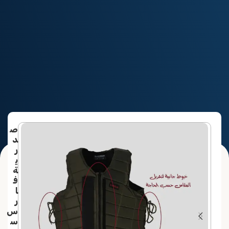
الرئيسية
منتجات الفارس
ص
د
ر
ي
ة
ف
ا
ر
س
س