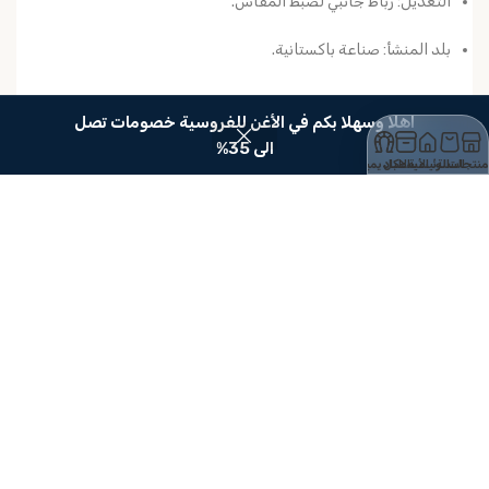
التعديل:
رباط جانبي لضبط المقاس.
بلد المنشأ:
صناعة باكستانية.
الاستخدام:
اهلا وسهلا بكم في الأغن للفروسية خصومات تصل
الى 35%
منتجات
السلة
الرئيسية
الأسطبل
الاكاديمية
مناسبة لفرسان السباقات، التدريب اليومي، ومدارس تعليم
الفروسية، وتساعد على تعزيز السلامة والثقة أثناء الركوب.
قد تهمك ايضاً..
SALE