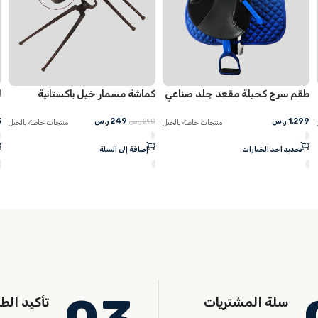
عي
كماشة مسمار خيل باكستانية
لباد خيل قطن مربع
249
ر.س
75
ر.س
290
ر.س
الخيل
منتجات خاصة بالخيل
منتجات خاصة بالخ
إضافة إلى السلة
تحديد أحد الخيارات
سلة المشتريات
تأكيد الط