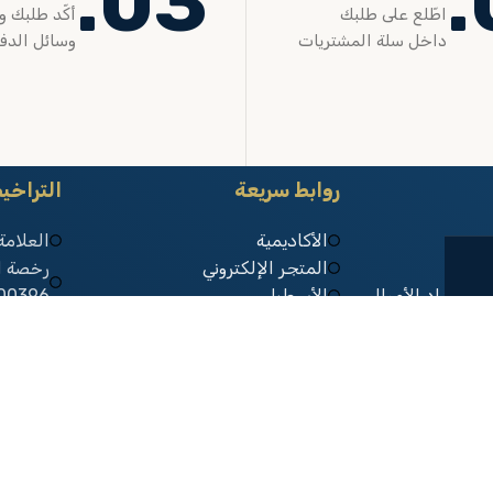
03.
اطّلع على طلبك
أكّد طلبك و
داخل سلة المشتريات
وسائل الدف
روابط سريعة
التراخ
الأكاديمية
العلامة
المتجر الإلكتروني
استرداد الأموال
الأسطبل
00396
ية
العيادة
شهادة ا
لب
00003
رقم السجل 