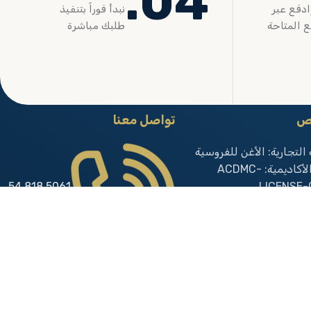
04.
ادفع عبر
نبدأ فوراً بتنفيذ
ع المتاحة
طلبك مباشرة
يص
تواصل معنا
 التجارية: الأغن للفروسية
رخصة الأكاديمية: ACDMC-
5061 818 54
LICENSE-
لضريبة:
966+
3010918628
التجاري: 7031219921
5061 818 54
966+