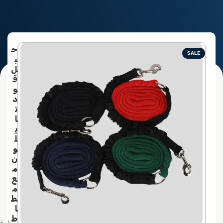
الرئيسية
منتجات خاصة بالخيل
ح
SALE
ب
ل
ق
و
د
ن
ا
ي
ل
و
ن
م
ع
م
ط
ا
ط