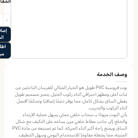
المق
إضاف
ال
اطلب
مب
وصف الخدمة
بوت فروسية PVC طويل هو الخيار المثالي للفرسان الباحثين عن
ثبات أعلى ومظهر احترافي أثناء ركوب الخيل
. يتميز بتصميم طويل
يغطي الساق بشكل كامل، مما يوفر
دعمًا إضافيًا وتحكمًا أفضل
أثناء الركوب والتدريب.
يأتي البوت مزودًا بـ
سحاب خلفي عملي
يسهل عملية الارتداء
والخلع، إلى جانب مطاط خلفي مرن يساعد على التكيف مع شكل
الساق ويمنح راحة أكبر أثناء الحركة. كما تم تصنيعه من مادة PVC
المتينة، مما يجعله
مقاومًا للاستخدام اليومي وسهل التنظيف
.